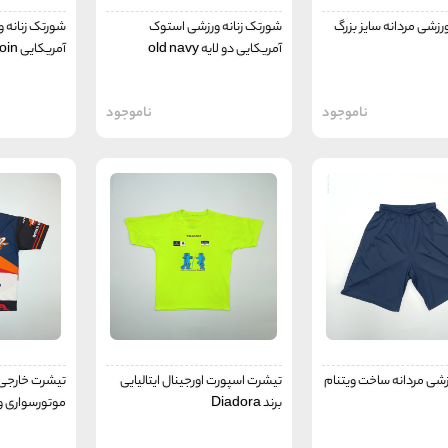
زشی مردانه سایز بزرگ
شورتک زنانه ورزشی استوک
شورتک زنانه و
آمریکایی دو لایه old navy
آمریکایی all in motoin
ناموجود
ناموجود
شی مردانه ساخت ویتنام
تیشرت اسپورت اورجینال ایتالیایی
تیشرت خارجی
برند Diadora
موتورسواری و 