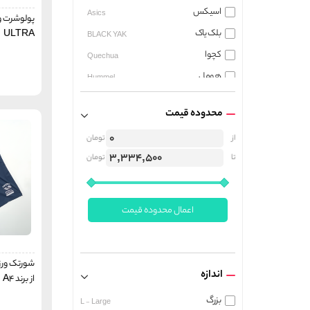
اسیکس
Asics
پولوشرت ور
بلک یاک
ULTRA
BLACK YAK
کچوا
Quechua
هومل
Hummel
میلت
MILLET
محدوده قیمت
آندر آرمور
Under Armour
از
تومان
کاریمور
Karrimor
تا
تومان
پول اند بیر
PULL & BEAR
جوما
JOMA
بوهو
boohoo
اعمال محدوده قیمت
آمبرو
umbro
ریباک
Reebok
شورتک ورز
رگاتا
REGATTA
اندازه
از برند A4
کریویت
CRIVIT
بزرگ
L - Large