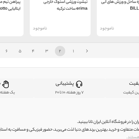
ه ساحل و ورزش های آبی
تیشرت ورزشی استوک خارجی
پیراهن تیم ملی
BIL
erima ساخت ترکیه
ایتالیایی lotto
ناموجود
ناموجود
6
5
4
3
2
1
فیت
پشتیبانی
ض
ین کیفیت
7 روز هفته، 10 تا 20
یک هفته ب
ن را در فروشگاه آنلاین ایران تانا ببینید.
مات متفاوت و خرید بهترین برندهای دنیا لذت می‌برید، حضور فیزیکی و مسافرت به استان ها
 هستند.