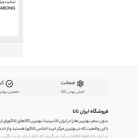
تیشرت ویژ
مارزو
LABONG
Marzo (MZ)
اسپرت تک
Sport-Tek
اللس
Ellesse
آنکو
Anko
متفرقه
Other
زیرو اکسپوسر
ZeroXposur
ردبول
RedBull
ضمانت
کی
اصلی بودن کالا
تضمین بهتر
فروشگاه ایران تانا
بدون سفر، بهترین‌ها را در ایران تانا ببینید! بهترین کالاهای تاناکورای ایرا
با این واقعیت که در بهترین مرکز خرید اجناس تاناکورا هستید و از خد
در
ایران
تانا فقط کالاهایی قرار می‌گیرند که دارای ارزش خرید بالایی