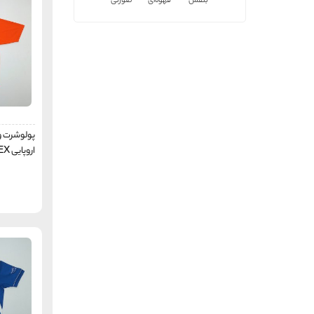
بنفش
قهوه‌ای
صورتی
کیپستا
Kipsta
لو آلپاین
Lowe Alpine
جاستس
Justice
برد ول
BIRDWELL
جیدد
JADED
سوپر دری
Superdry
پولوشرت و
دیو نورث
DueNorth
اروپایی TECHTEX
پرو وردکاپ
Pro WorldCup
مک کینلی
McKINLY
ترس پس
TRESPASS
کاپا
Kappa
لی‌وایس
Levi's
آلبرتو
Alberto
هد
Head