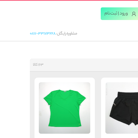
ورود | ثبت‌‌نام
مشاوره رایگان:
087-33173228
163 کالا