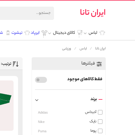
ایران تانا
لباس
کالای دیجیتال
ایرپاد
تیشرت
شل
ایران تانا
لباس
ورزشی
فیلترها
ترتیب:
فقط کالاهای موجود
برند
آدیداس
Adidas
نایک
Nike
پوما
Puma