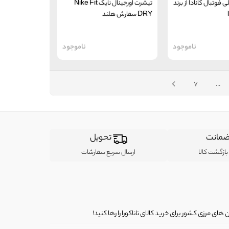
 فوتبال کانادا از برند
تیشرت اورجینال نایک Nike Fit
DRY سفارش هلند
ناموجود
ناموجود
7
...
مانت
تحویل
ازگشت کالا
ارسال سریع سفارشات
ی مرزی کشور برای خرید کالای تاناکورا را رها کنید!