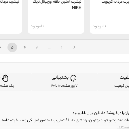
رت مردانه کریویت
تیشرت آستین حلقه اورجینال نایک
تیشرت مردانه 
NIKE
ناموجود
ناموجود
6
5
4
3
...
1
فیت
پشتیبانی
ض
ین کیفیت
7 روز هفته، 10 تا 20
یک هفته ب
ن را در فروشگاه آنلاین ایران تانا ببینید.
مات متفاوت و خرید بهترین برندهای دنیا لذت می‌برید، حضور فیزیکی و مسافرت به استان ها
 هستند.