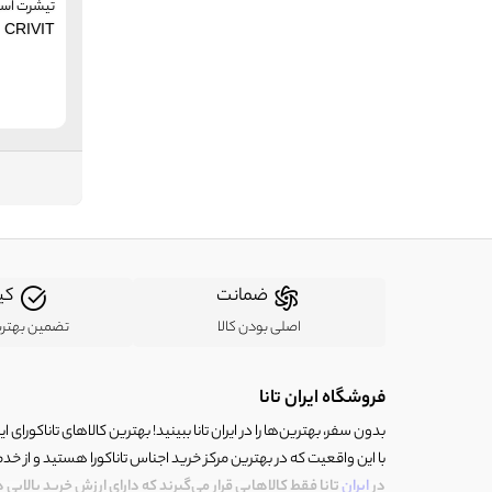
تیشرت اسپ
مارزو
CRIVIT
Marzo (MZ)
اسپرت تک
Sport-Tek
اللس
Ellesse
آنکو
Anko
متفرقه
Other
زیرو اکسپوسر
ZeroXposur
ردبول
RedBull
ضمانت
کی
اصلی بودن کالا
تضمین بهتر
فروشگاه ایران تانا
بدون سفر، بهترین‌ها را در ایران تانا ببینید! بهترین کالاهای تاناکورای ایرا
با این واقعیت که در بهترین مرکز خرید اجناس تاناکورا هستید و از خد
در
ایران
تانا فقط کالاهایی قرار می‌گیرند که دارای ارزش خرید بالایی