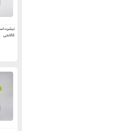
ال سی وایکیکی
LC WAIKIKI
هنگ تن
Hang Ten
موفلون
Mouflon
کول پینگ
تیشرت اسپ
Kolping
کالانجی
مانگو
Mango
اوسی پاسیفیک
AUSSIE PACIFIC
اچ اند ام
H&M
آند 1
AND 1
آل این موشن
All in motion
چمپیون
Champion
دبلیوئی
WE (fashion)
پروتست
PROTEST
ایست وست
EAST WEST
داهویی
DAHUI
لایفل
Liful