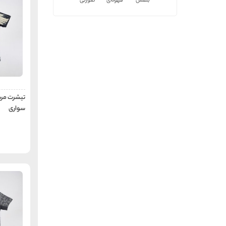
بنفش
قهوه‌ای
صورتی
کیپستا
Kipsta
لو آلپاین
Lowe Alpine
جاستس
Justice
برد ول
BIRDWELL
جیدد
JADED
سوپر دری
Superdry
تیشرت مرد
دیو نورث
DueNorth
سواری
پرو وردکاپ
Pro WorldCup
مک کینلی
McKINLY
ترس پس
TRESPASS
کاپا
Kappa
لی‌وایس
Levi's
آلبرتو
Alberto
هد
Head