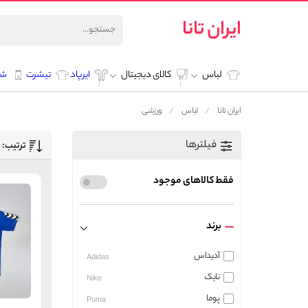
ایران تانا
لباس
کالای دیجیتال
ایرپاد
تیشرت
شل
ایران تانا
لباس
ورزشی
فیلترها
ترتیب:
فقط کالاهای موجود
برند
آدیداس
Adidas
نایک
Nike
پوما
Puma