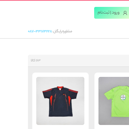
ورود | ثبت‌‌نام
مشاوره رایگان:
087-33173228
163 کالا