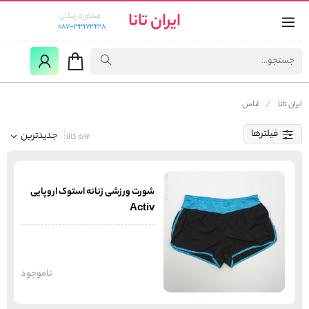
ایران تانا
مشاوره رایگان:
087-33173228
ایران تانا
لباس
فیلترها
جدیدترین
592 کالا
شورت ورزشی زنانه استوک اروپایی
Activ
ناموجود