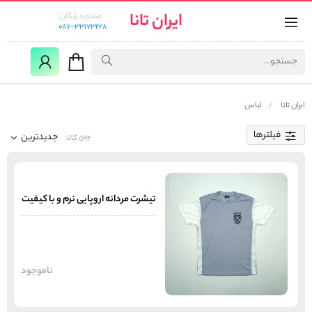
ایران تانا
مشاوره رایگان:
087-33173228
ایران تانا
لباس
فیلترها
جدیدترین
592 کالا
تیشرت مردانه اروپایی نرم و با کیفیت
ناموجود