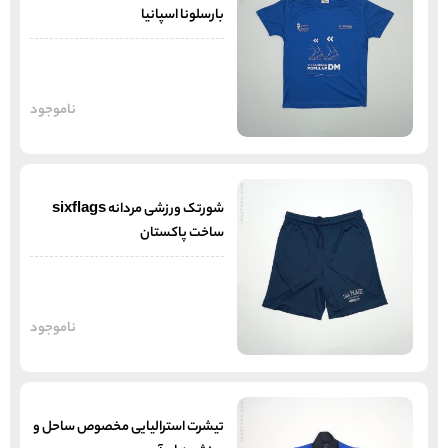
بارسلونا اسپانیا
ناموجود
شورتک ورزشی مردانه sixflags
ساخت پاکستان
ناموجود
تیشرت استرالیایی مخصوص ساحل و