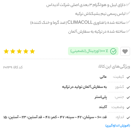
✅️ دارای لیبل و هولگرام ۳ بعدی اصلی شرکت آدیداس
✅️ لباس رسمی تیم بشیکتاش ترکیه
✅️ ساخته شده با فناوری CLIMACOLL (ضد گرما و خنک کننده)
✅️ ساخته شده در ترکیه به سفارش آلمان
100% اورجینال (تضمینی)
ویژگی‌های این کالا:
کد کالا: 20239
کیفیت:
عالی
کشور:
به سفارش آلمان تولید در ترکیه
جنس:
پلی‌استر
وضعیت:
آکبند
اندازه:
قد: ۶۰ - سرشان: ۴۲ - سینه: ۴۷ - کمر: ۴۸ - قد آستین: ۲۳ - آستین: ۱۵
(آموزش اندازه‌گیری)