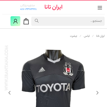
ایران تانا
مشاوره رایگان:
087-33173228
ایران تانا
لباس
تیشرت