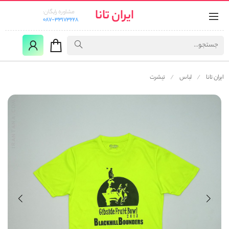
ایران تانا
مشاوره رایگان:
087-33173228
ایران تانا
لباس
تیشرت