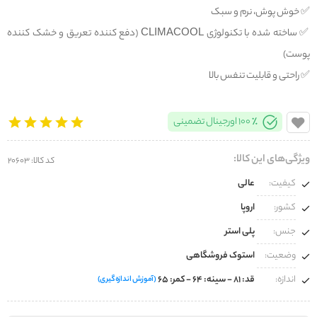
✅️ خوش پوش، نرم و سبک
✅️ ساخته شده با تکنولوژی CLIMACOOL (دفع کننده تعریق و خشک کننده
پوست)
✅️ راحتی و قابلیت تنفس بالا
100% اورجینال تضمینی
ویژگی‌های این کالا:
کد کالا: 20603
کیفیت:
عالی
کشور:
اروپا
جنس:
پلی استر
وضعیت:
استوک فروشگاهی
اندازه:
قد: 81 - سینه: 64 - کمر: 65
(آموزش اندازه‌گیری)