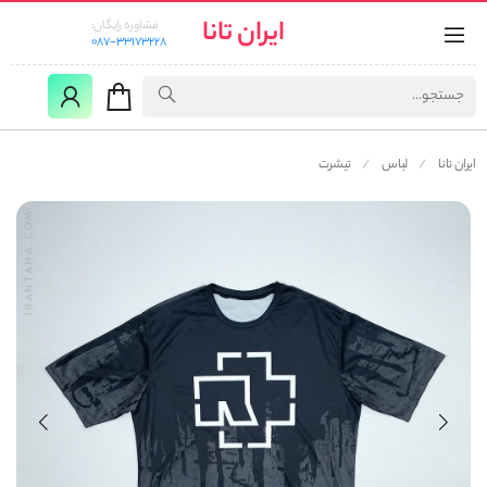
ایران تانا
مشاوره رایگان:
087-33173228
ایران تانا
لباس
تیشرت