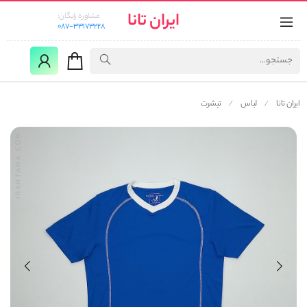
ایران تانا
مشاوره رایگان:
087-33173228
ایران تانا
لباس
تیشرت