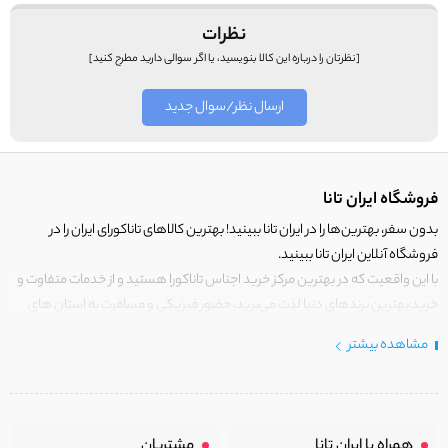
نظرات
[نظرتان را درباره این کالا بنویسید، یا اگر سوالی دارید مطرح کنید]
ارسال نظر/سوال جدید
فروشگاه ایران تانا
بدون سفر، بهترین‌ها را در ایران تانا ببینید! بهترین کالاهای تاناکورای ایران را در
فروشگاه آنلاین ایران تانا ببینید.
با این واقعیت که در بهترین مرکز خرید اجناس تاناکورا هستید و از خدمات متفاوت و
خرید بهترین برندهای دنیا لذت می‌برید، حضور فیزیکی و مسافرت به استان های
مرزی کشور برای خرید کالای تاناکورا را رها کنید!
مشاهده بیشتر
در
ایران
تانا فقط کالاهایی قرار می‌گیرند که دارای ارزش خرید بالایی هستند.
خوش آمدید، ایران تانا چنین مرکز خریدی است. جایی که با کالای تاناکورای اصلی و با
کیفیت اما با قیمت عالی و مقرون به صرفه روبرو هستید! فروشگاه ما مجموعه‌ای از
همراه با ایران تانا
مشتریان