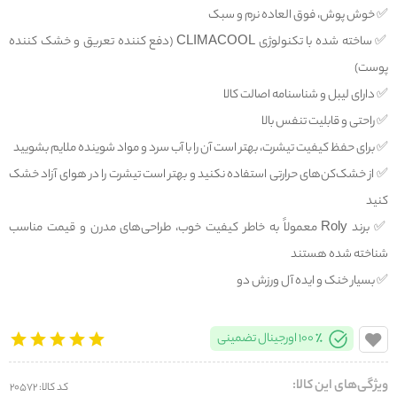
✅️ خوش پوش، فوق العاده نرم و سبک
✅️ ساخته شده با تکنولوژی CLIMACOOL (دفع کننده تعریق و خشک کننده
پوست)
✅️ دارای لیبل و شناسنامه اصالت کالا
✅️ راحتی و قابلیت تنفس بالا
✅️ برای حفظ کیفیت تیشرت، بهتر است آن را با آب سرد و مواد شوینده ملایم بشویید
✅️ از خشک‌کن‌های حرارتی استفاده نکنید و بهتر است تیشرت را در هوای آزاد خشک
کنید
✅️ برند Roly معمولاً به خاطر کیفیت خوب، طراحی‌های مدرن و قیمت مناسب
شناخته شده هستند
✅️ بسیار خنک و ایده آل ورزش دو
100% اورجینال تضمینی
ویژگی‌های این کالا:
کد کالا: 20572