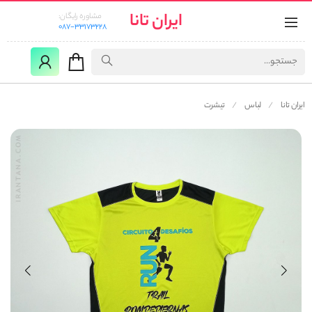
ایران تانا
مشاوره رایگان:
087-33173228
ایران تانا
لباس
تیشرت