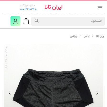
ایران تانا
مشاوره رایگان:
087-33173228
ایران تانا
لباس
ورزشی