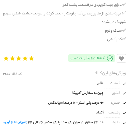
✅️ دارای جیب کاربردی در قسمت پشت کمر
✅️ بهره مندی از فناوری‌هایی که رطوبت را جذب کرده و موجب خشک شدن سریع
شورتک می شود
✅️ سبک و نرم
✅️ کمر کشی
100% اورجینال تضمینی
ویژگی‌های این کالا:
کد کالا: 20571
کیفیت:
عالی
کشور:
چین به سفارش آمریکا
جنس:
90 درصد پلی استر - 10 درصد اسپاندکس
وضعیت:
آکبند
اندازه:
قد: 24 - فاق: 21 - ران: 28 - دمپا: 28 - کمر: 36 الی 44
(آموزش اندازه‌گیری)