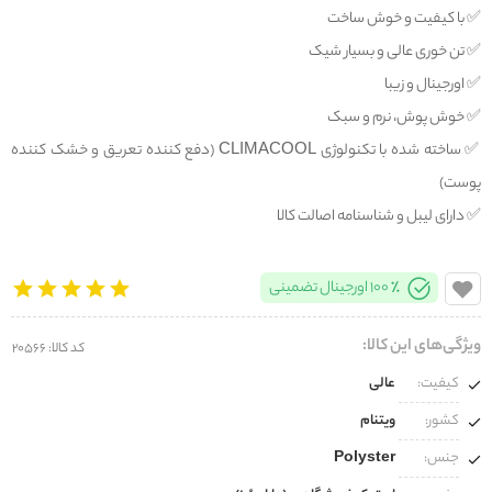
✅️ با کیفیت و خوش ساخت
✅️ تن خوری عالی و بسیار شیک
✅️ اورجینال و زیبا
✅️ خوش پوش، نرم و سبک
✅️ ساخته شده با تکنولوژی CLIMACOOL (دفع کننده تعریق و خشک کننده
پوست)
✅️ دارای لیبل و شناسنامه اصالت کالا
100% اورجینال تضمینی
ویژگی‌های این کالا:
کد کالا: 20566
کیفیت:
عالی
کشور:
ویتنام
جنس:
Polyster