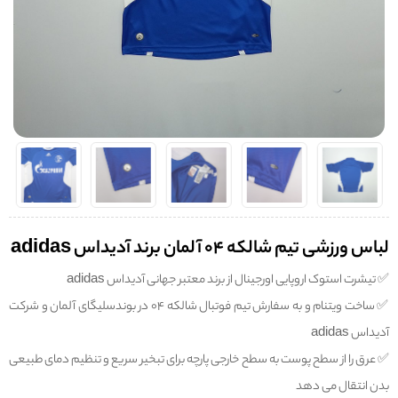
لباس ورزشی تیم شالکه 04 آلمان برند آدیداس adidas
✅️ تیشرت استوک اروپایی اورجینال از برند معتبر جهانی آدیداس adidas
✅️ ساخت ویتنام و به سفارش تیم فوتبال شالکه 04 در بوندسلیگای آلمان و شرکت
آدیداس adidas
✅️ عرق را از سطح پوست به سطح خارجی پارچه برای تبخیر سریع و تنظیم دمای طبیعی
بدن انتقال می دهد