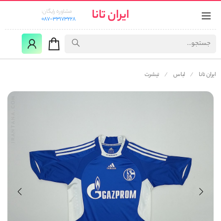
ایران تانا
مشاوره رایگان:
087-33173228
ایران تانا
لباس
تیشرت