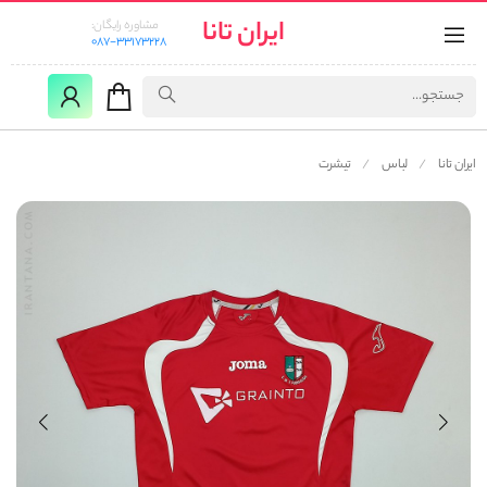
ایران تانا
مشاوره رایگان:
087-33173228
ایران تانا
لباس
تیشرت