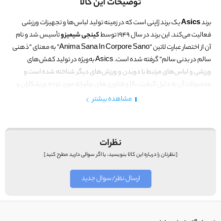
توضیحات این کالا
برند
Asics
یک برند ژاپنی است که در زمینه تولید لباس‌ها و تجهیزات ورزشی
فعالیت می‌کند. این برند در سال 1949 توسط
کینجی شیمیزو
تأسیس شد و نام
آن از اختصار عبارت لاتین “Anima Sana In Corpore Sano” به معنای “ذهنی
سالم در بدنی سالم” گرفته شده است. Asics به‌ویژه در تولید کفش‌های
ورزشی و لباس‌های مرتبط با دویدن و ورزش‌های دیگر شناخته شده است و
محصولات آن به دلیل کیفیت بالا و فناوری‌های نوآورانه مورد توجه ورزشکاران و
علاقه‌مندان به ورزش قرار دارد.
مشاهده بیشتر
نظرات
[نظرتان را درباره این کالا بنویسید، یا اگر سوالی دارید مطرح کنید]
ارسال نظر/سوال جدید