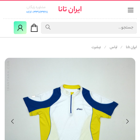
ایران تانا
مشاوره رایگان:
087-33173228
ایران تانا
لباس
تیشرت