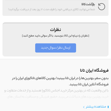
بازگشت کالا
شما می‌توانید کالای دریافتی خود را ظرف مدت 7 روز بعد از دریافت، برگردانید!
نظرات
[نظرتان را درباره این کالا بنویسید، یا اگر سوالی دارید مطرح کنید]
ارسال نظر/سوال جدید
فروشگاه ایران تانا
بدون سفر، بهترین‌ها را در ایران تانا ببینید! بهترین کالاهای تاناکورای ایران را در
فروشگاه آنلاین ایران تانا ببینید.
با این واقعیت که در بهترین مرکز خرید اجناس تاناکورا هستید و از خدمات متفاوت و
خرید بهترین برندهای دنیا لذت می‌برید، حضور فیزیکی و مسافرت به استان های
مرزی کشور برای خرید کالای تاناکورا را رها کنید!
مشاهده بیشتر
در
ایران
تانا فقط کالاهایی قرار می‌گیرند که دارای ارزش خرید بالایی هستند.