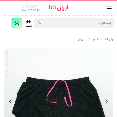
ایران تانا
مشاوره رایگان:
087-33173228
ایران تانا
لباس
ورزشی