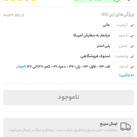
ویژگی‌های این کالا:
کد کالا: 20539
کیفیت:
عالی
کشور:
میانمار به سفارش آمریکا
جنس:
پلی استر
وضعیت:
استوک فروشگاهی
اندازه:
قد: 23 - فاق: 23 - ران: 32 - دمپا: 31 - کمر: 37 الی 47
(آموزش
اندازه‌گیری)
ناموجود
ارسال سریع
سفارشات خیلی سریع و از طریق شرکت پست/پیشتاز و تیپاکس ارسال می‌شوند.