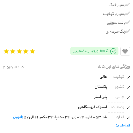
✅️ بسیار خنک
✅️ بسیار با کیفیت
✅️ بافت سوزنی
✅️ رنگ سرمه ای
100% اورجینال تضمینی
ویژگی‌های این کالا:
کد کالا: 20537
کیفیت:
عالی
کشور:
پاکستان
جنس:
پلی استر
وضعیت:
استوک فروشگاهی
اندازه:
قد: 53 - فاق: 34 - ران: 34 - دمپا: 33 - کمر: 41 الی 57
(آموزش
اندازه‌گیری)