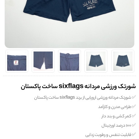
شورتک ورزشی مردانه sixflags ساخت پاکستان
✅️ شورتک مردانه ورزشی اروپایی از برند sixflags ساخت پاکستان
✅️ طراحی مدرن و کارآمد
✅️ کمر کشی و بند دار
✅️ 100 درصد اورجینال
✅️ قابلیت تنفس و رطوبت زدایی