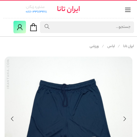
ایران تانا
مشاوره رایگان:
087-33173228
ایران تانا
لباس
ورزشی