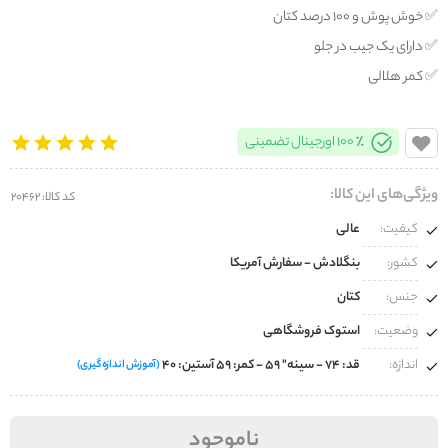
✅️ خوش پوش و 100 درصد کتان
✅️ دارای یک جیب در جلو
✅️ کمر هلالی
100% اورجینال تضمینی
ویژگی‌های این کالا:
کد کالا: 20462
کیفیت:
عالی
کشور:
بنگلادش - سفارش آمریکا
جنس:
کتان
وضعیت:
استوک فروشگاهی
اندازه:
قد: 74 - سینه" 59 - کمر: 59 آستین: 40
(آموزش اندازه‌گیری)
ناموجود