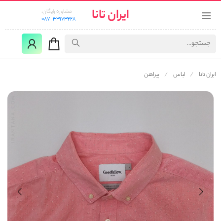
ایران تانا
مشاوره رایگان:
087-33173228
ایران تانا
لباس
پیراهن