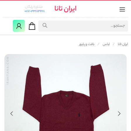
ایران تانا
مشاوره رایگان:
087-33173228
ایران تانا
لباس
بافت و پلیور