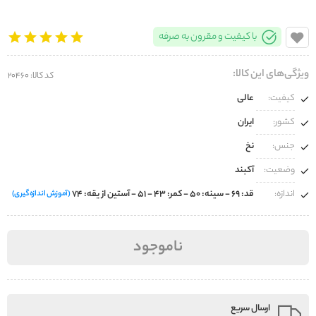
با کیفیت و مقرون به صرفه
ویژگی‌های این کالا:
کد کالا: 20460
کیفیت:
عالی
کشور:
ایران
جنس:
نخ
وضعیت:
آکبند
اندازه:
قد: 69 - سینه: 50 - کمر: 43 - 51 - آستین از یقه: 74
(آموزش اندازه‌گیری)
ناموجود
ارسال سریع