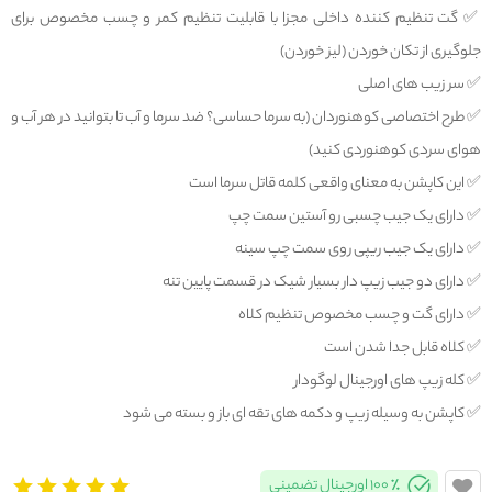
✅️ گت تنظیم کننده داخلی مجزا با قابلیت تنظیم کمر و چسب مخصوص برای
جلوگیری از تکان خوردن (لیز خوردن)
✅️ سر زیب های اصلی
✅️ طرح اختصاصی کوهنوردان (به سرما حساسی؟ ضد سرما و آب تا بتوانید در هر آب و
هوای سردی کوهنوردی کنید)
✅️ این کاپشن به معنای واقعی کلمه قاتل سرما است
✅️ دارای یک جیب چسبی رو آستین سمت چپ
✅️ دارای یک جیب ریپی روی سمت چپ سینه
✅️ دارای دو جیب زیپ دار بسیار شیک در قسمت پایین تنه
✅️ دارای گت و چسب مخصوص تنظیم کلاه
✅️ کلاه قابل جدا شدن است
✅️ کله زیپ های اورجینال لوگودار
✅️ کاپشن به وسیله زیپ و دکمه های تقه ای باز و بسته می شود
100% اورجینال تضمینی