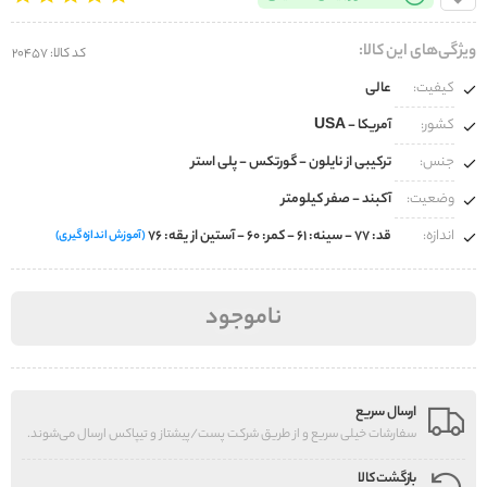
ویژگی‌های این کالا:
کد کالا: 20457
کیفیت:
عالی
کشور:
آمریکا - USA
جنس:
ترکیبی از نایلون - گورتکس - پلی استر
وضعیت:
آکبند - صفر کیلومتر
اندازه:
قد: 77 - سینه: 61 - کمر: 60 - آستین از یقه: 76
(آموزش اندازه‌گیری)
ناموجود
ارسال سریع
سفارشات خیلی سریع و از طریق شرکت پست/پیشتاز و تیپاکس ارسال می‌شوند.
بازگشت کالا