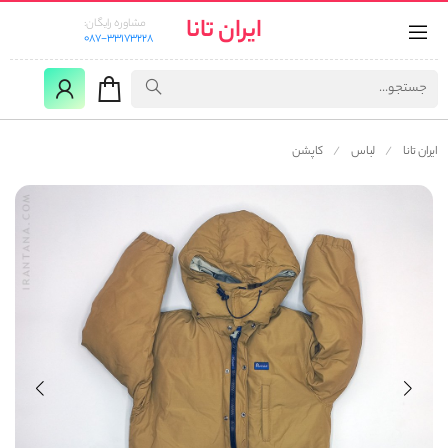
ایران تانا
مشاوره رایگان:
087-33173228
ایران تانا
لباس
کاپشن