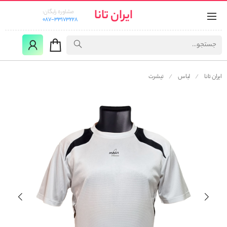
ایران تانا
مشاوره رایگان:
087-33173228
ایران تانا
لباس
تیشرت