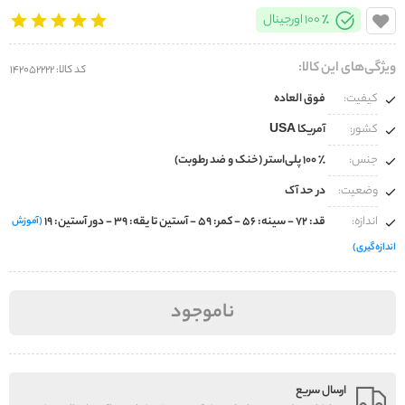
100% اورجینال
ویژگی‌های این کالا:
کد کالا: 142052222
کیفیت:
فوق العاده
کشور:
آمریکا USA
جنس:
100% پلی‌استر (خنک و ضد رطوبت)
وضعیت:
در حد آک
اندازه:
قد: 72 - سینه: 56 - کمر: 59 - آستین تا یقه: 39 - دور آستین: 19
(آموزش
اندازه‌گیری)
ناموجود
ارسال سریع