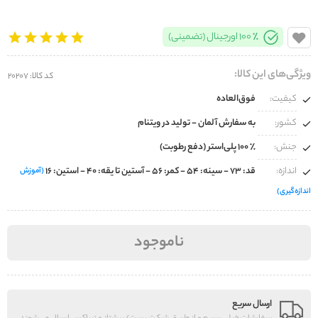
100% اورجینال (تضمینی)
ویژگی‌های این کالا:
کد کالا: 20207
کیفیت:
فوق‌العاده
کشور:
به سفارش آلمان - تولید در ویتنام
جنش:
100% پلی‌استر (دفع رطوبت)
اندازه:
قد: 73 - سینه: 54 - کمر: 56 - آستین تا یقه: 40 - استین: 16
(آموزش
اندازه‌گیری)
ناموجود
ارسال سریع