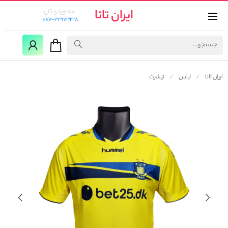
ایران تانا
مشاوره رایگان:
087-33173228
ایران تانا
لباس
تیشرت