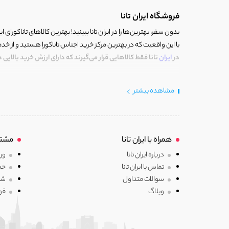
فروشگاه ایران تانا
بدون سفر، بهترین‌ها را در ایران تانا ببینید! بهترین کالاهای تاناکورای ایرا
با این واقعیت که در بهترین مرکز خرید اجناس تاناکورا هستید و از خد
در
ایران
تانا فقط کالاهایی قرار می‌گیرند که دارای ارزش خرید بالایی
خوش آمدید، ایران تانا چنین مرکز خریدی است. جایی که با کالای تاناکو
مشاهده بیشتر
تاناکورا است که با دقت و وسواسی بالا انتخاب و دستچین شده‌اند.
ما بر این باوریم که می توان در داخل ایران کالای شیک و اصیل با جنس
ایران تانا(مرکز تاناکورای ایران) مجموعه‌ای از کالاهای متعلق به بهتری
همراه با ایران تانا
مشتر
توضیحات کامل به شما نمایش خواهیم داد و در تصمیم گیری آگاهانه
درباره ایران تانا
ورو
ایران تانا پر از سبک و برندهای منحصربفرد است که در ایران وجود ندارند ی
تماس با ایران تانا
حم
سوالات متداول
شر
ما معتقدیم که با کالاهای منتخب، تضمین اصالت کالا، قیمت فوق العاد
وبلاگ
قو
ایران تانا گنجینه‌ای از کالاهای با کیفیت تاناکورار است که به صورت دس
ما می دانیم که خرید اینترنتی لباس، گاهی اوقات می تواند به دلایلی 