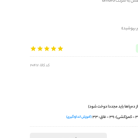
 به شرکت umbro
ور بپوشید»
کد کالا: 20417
از دمپاها باید مجددا دوخت شود)
(آموزش اندازه‌گیری)