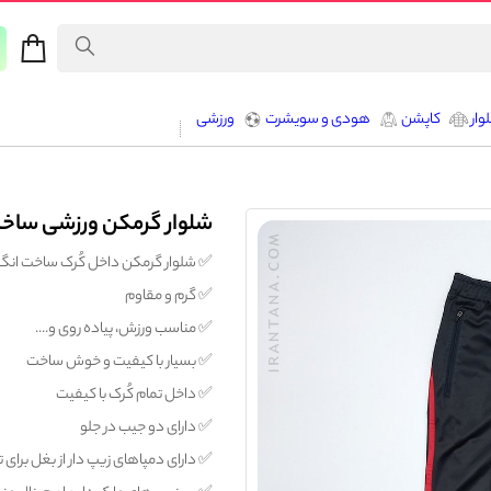
وار
کاپشن
هودی و سویشرت
ورزشی
شلوار گرمکن ورزشی ساخت ان
✅️ شلوار گرمکن داخل کُرک ساخت انگلیس از برند معتب
✅️ گرم و مقاوم
✅️ مناسب ورزش، پیاده روی و....
✅️ بسیار با کیفیت و خوش ساخت
✅️ داخل تمام کُرک با کیفیت
✅️ دارای دو جیب در جلو
✅️ دارای دمپاهای زیپ دار از بغل برای ت