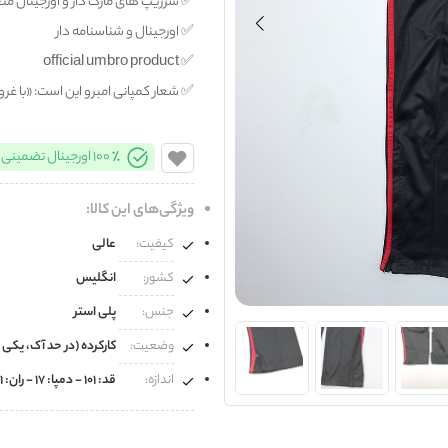
✅️ سرزیپ های مارک دار و اورجینال منقش
✅️ اورجینال و شناسنامه دار
✅️ official umbro product
✅️ شعار کمپانی امبرو این است: «با غر
100% اورجینال تضمینی
ویژگی‌های این کالا:
کیفیت:
عالی
کشور:
انگلیس
جنس:
پلی استر
وضعیت:
کارکرده (در حد آک، یکی 
اندازه:
قد: 101 - دمپا: 17 - ران: 31 - کمر(کشی): 39 - فاق: 33