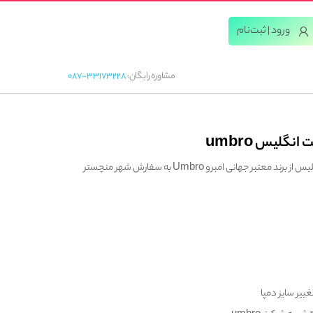
ورود | ثبت‌‌نام
مشاوره رایگان:
087-33173228
گلیس umbro
ر جهانی امبرو Umbro به سفارش شهر منچستر
غییر سایز دمپا