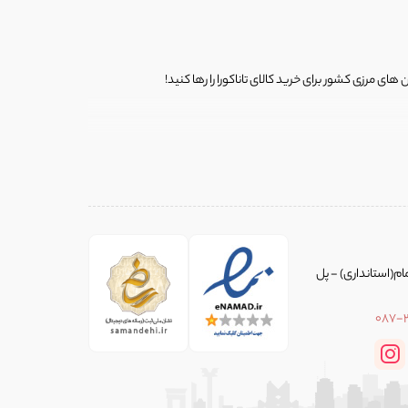
ی مرزی کشور برای خرید کالای تاناکورا را رها کنید!
ی از لباس‌ های تاناکورا، کیف و کفش تاناکورا، لوازم جانبی و خانگی
 را برای شما فراهم کنیم.
یط خاصی انتخاب می‌شود و ما اجناس را با ارائه عکس‌های دقیق و
ام(استانداری) - پل
087-
 ایران تانا تفاوت را احساس کنید!
زگشت کالا(مرجوعی) بدون دردسر و قید و شرط در نظر گرفته‌ایم. ما از