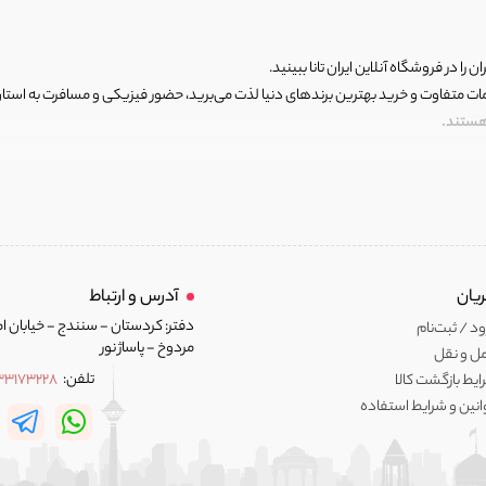
ن را در فروشگاه آنلاین ایران تانا ببینید.
مات متفاوت و خرید بهترین برندهای دنیا لذت می‌برید، حضور فیزیکی و مسافرت به استان ها
 هستند.
رای اصلی و با کیفیت اما با قیمت عالی و مقرون به صرفه روبرو هستید! فروشگاه ما مجموعه‌ا
 فوق العاده و با قیمت عالی داشت. ماموریت ما این است که بهترین اجناس تاناکورای ایران
ن برندهای دنیا از جمله آدیداس، نایک، پوما، ریباک و... است. هر کالایی که در اینجا با شرا
یان
آدرس و ارتباط
 به شما کمک می‌کنیم.
دفتر: کردستان - سنندج - خیابان ام
د / ثبت‌نام
ا حداقل با قیمت های بسیار بالا باید آنها را تهیه کنید!
مردوخ - پاساژ نور
ل و نقل
تلفن:
33173228
ایط بازگشت کالا
ه، تضمین بازگشت، خریدی بی‌نظیر برای شما رقم خواهیم زد، همین امروز با مرور وب سایت
انین و شرایط استفاده
تچین انتخاب شده‌اند.
مانند تفاوت در جنس، رنگ یا اندازه تا حدی مشکل‌زا باشد! به همین دلیل ما یک خط مشی با