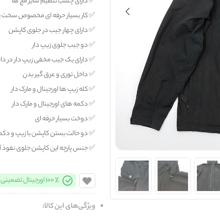
✅️ دارای چسب تنظیم سایز مچ ها
✅️ کار بسیار حرفه ای مخصوص سخت 
✅️ دارای چهار جیب در جلوی کاپشن
✅️ دو جیب جلوی زیپ دار
✅️ دارای یک جیب مخفی زیپ دار در د
✅️ داخل توری و عرق گیر بدن
✅️ کله زیپ ها اورجینال و مارک دار
✅️ دکمه های اورجینال و مارک دار
✅️ دوخت بسیار حرفه ای
✅️ دو حالت بستن کاپشن با زیپ و دکم
✅️ جنس پارچه این کاپشن جلوی نفوذ آب ر
100% اورجینال تضمینی
ویژگی‌های این کالا: