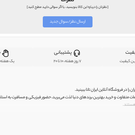
نظرات
[نظرتان را درباره این کالا بنویسید، یا اگر سوالی دارید مطرح کنید]
ارسال نظر/سوال جدید
فیت
پشتیبانی
ض
ین کیفیت
7 روز هفته، 10 تا 20
یک هفته ب
ن را در فروشگاه آنلاین ایران تانا ببینید.
مات متفاوت و خرید بهترین برندهای دنیا لذت می‌برید، حضور فیزیکی و مسافرت به استان ها
 هستند.
رای اصلی و با کیفیت اما با قیمت عالی و مقرون به صرفه روبرو هستید! فروشگاه ما مجموعه‌ا