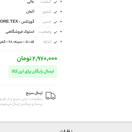
کیفیت:
عالی
کشور:
آلمان
جنس:
گورتکس - GORE.TEX
وضعیت:
استوک فروشگاهی
اندازه:
قد: 81 - سینه: 68 - کمر: 67 - آستین از سرشان: 68
2,970,000 تومان
ارسال رایگان برای این کالا
ارسال سریع
سفارشات خیلی سریع و از طر
پیشتاز و تیپاکس ارسال می‌شوند