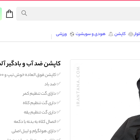
وار
کاپشن
هودی و سویشرت
ورزشی
کاپشن ضد آب و بادگیر آلمانی 
✅️ کاپشن فوق العاده خوش تیپ و 100% اورجینال آلمانی برند schoffel
✅️ ضد باد
✅️ دارای گت تنظیم کمر
✅️ داری گت تنظیم کلاه
✅️ داری گت تنظیم یقه
✅️ اتصال کلاه به بدنه با دکمه
✅️ دارای هولگرام و لیبل اصلی