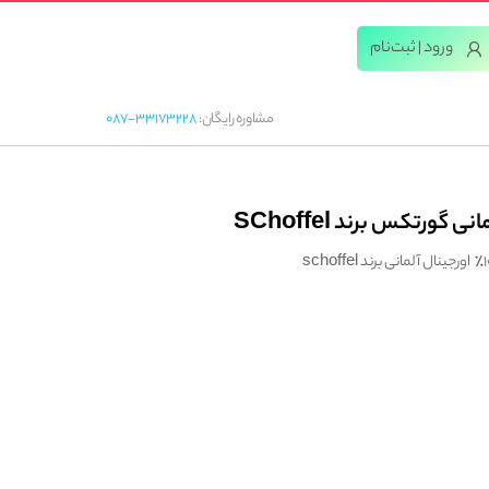
ورود | ثبت‌‌نام
مشاوره رایگان:
087-33173228
گورتکس برند SChoffel