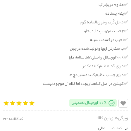
✅️ مقاوم در برابر آب
✅️ یقه ایستاده
✅️ داخل کُرک و فوق العاده گرم
✅️ ۲ جیب ایمن زیپ دار در جلو
✅️ 1 جیب در قسمت سینه
✅️ به سفارش اروپا و تولید شده در چین
✅️ ۱۰۰٪ اورجینال و اصلی(شناسنامه دار)
✅️ دارای گت تنظیم کننده کمر
✅️ دارای چسب تنظیم کننده سایز مچ ها
✅️ کاپشن در اصل کلاهدار بوده اما کلاه آن موجود نیست
100% اورجینال تضمینی
ویژگی‌های این کالا:
کد کالا: 20405
کیفیت:
عالی