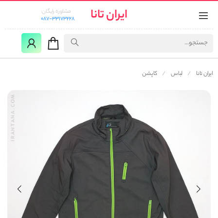
ایران تانا
مشاوره رایگان:
087-33173228
ایران تانا
لباس
کاپشن