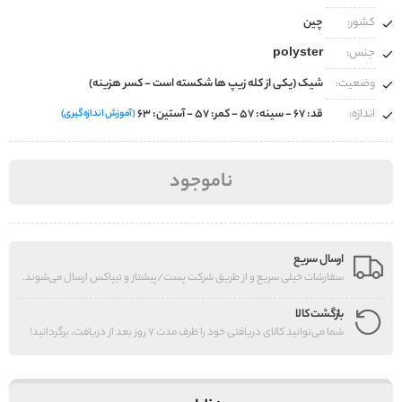
کشور:
چین
جنس:
polyster
وضعیت:
شیک (یکی از کله زیپ ها شکسته است - کسر هزینه)
اندازه:
قد: 67 - سینه: 57 - کمر: 57 - آستین: 63
(آموزش اندازه‌گیری)
ناموجود
ارسال سریع
سفارشات خیلی سریع و از طریق شرکت پست/پیشتاز و تیپاکس ارسال می‌شوند.
بازگشت کالا
شما می‌توانید کالای دریافتی خود را ظرف مدت 7 روز بعد از دریافت، برگردانید!