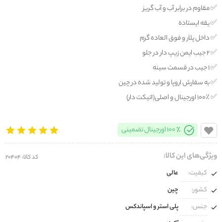
✅️ مقاوم در برابر آب و آب گریز
✅️ یقه ایستاده
✅️ داخل پلار و فوق العاده گرم
✅️ ۲ جیب ایمن زیپ دار در جلو
✅️ 1 جیب در قسمت سینه
✅️ به سفارش اروپا و تولید شده در چین
✅️ ۱۰۰٪ اورجینال و اصلی(اتیکت دار)
100% اورجینال تضمینی
ویژگی‌های این کالا:
کد کالا: 20404
کیفیت:
عالی
کشور:
چین
جنس:
پلی استر و اسپاندکس