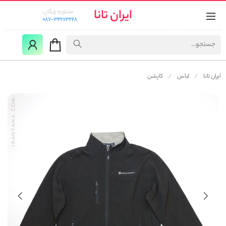
ایران تانا
مشاوره رایگان:
087-33173228
ایران تانا
لباس
کاپشن