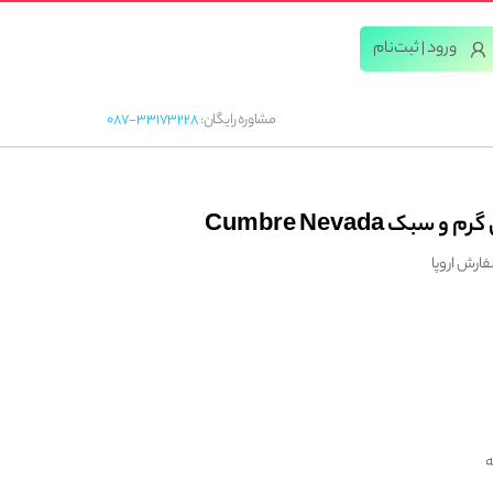
ورود | ثبت‌‌نام
مشاوره رایگان:
087-33173228
ک Cumbre Nevada
ه