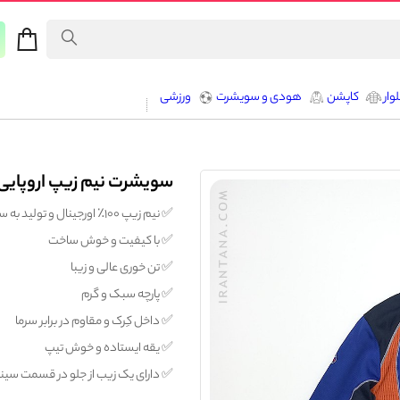
وار
کاپشن
هودی و سویشرت
ورزشی
سویشرت نیم زیپ اروپایی گرم و سب
✅️ نیم زیپ ۱۰۰٪ اورجینال و تولید به سفارش اروپا
✅️ با کیفیت و خوش ساخت
✅️ تن خوری عالی و زیبا
✅️ پارچه سبک و گرم
✅️ داخل کِرک و مقاوم در برابر سرما
✅️ یقه ایستاده و خوش تیپ
✅️ دارای یک زیب از جلو در قسمت سین