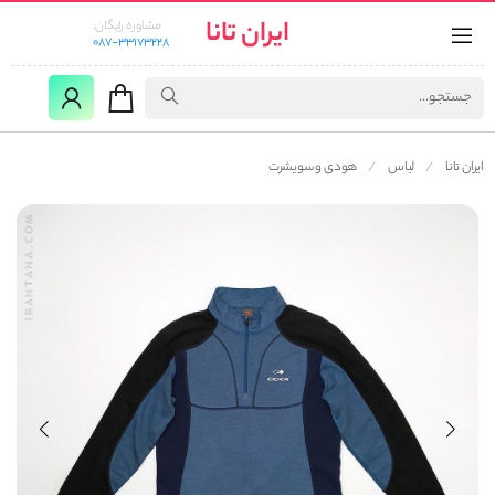
ایران تانا
مشاوره رایگان:
087-33173228
ایران تانا
لباس
هودی و سویشرت