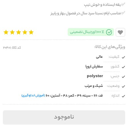
✅️ یقه ایستاده و خوش تیپ
✅️ مناسب ایام نسبتا سرد سال در فصول بهار و پاییز
100% اورجینال تضمینی
ویژگی‌های این کالا:
کد کالا: 20401
کیفیت:
عالی
کشور:
سفارش اروپا
جنس:
polyster
وضعیت:
شیک و مرتب
اندازه:
قد: 66 - سینه: 49 - کمر: 48 - آستین: 60
(آموزش اندازه‌گیری)
ناموجود