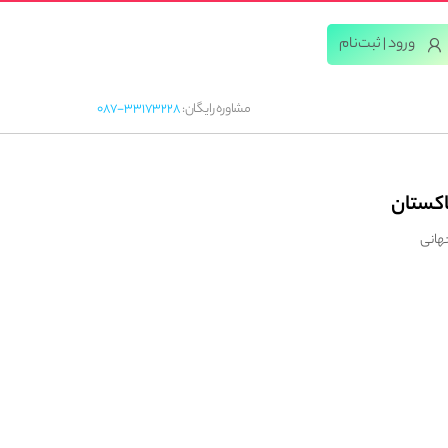
ورود | ثبت‌‌نام
مشاوره رایگان:
087-33173228
اکستان
جهانی