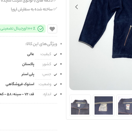
✅️ دکمه های با لوگوی شرکت سازنده
✅️ ساخته شده به سفارش اروپا
100% اورجینال تضمینی
ویژگی‌های این کالا:
کیفیت:
عالی
کشور:
پاکستان
جنس:
پلی استر
وضعیت:
استوک فروشگاهی
اندازه:
قد: 72 - سینه: 58 - کم: 57 - آستین از سرشان: 56