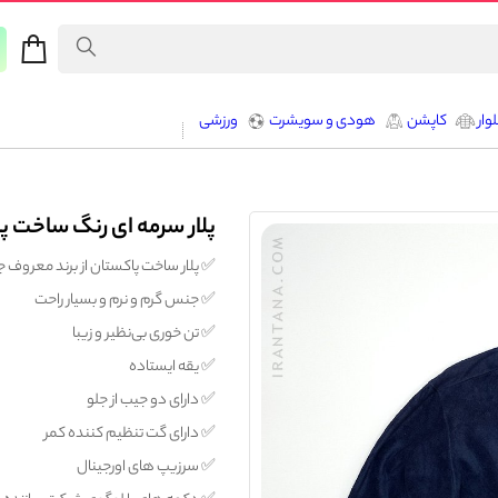
وار
کاپشن
هودی و سویشرت
ورزشی
پلار سرمه ای رنگ ساخت پ
✅️ پلار ساخت پاکستان از برند معروف 
✅️ جنس گرم و نرم و بسیار راحت
✅️ تن خوری بی‌نظیر و زیبا
✅️ یقه ایستاده
✅️ دارای دو جیب از جلو
✅️ دارای گت تنظیم کننده کمر
✅️ سرزیپ های اورجینال