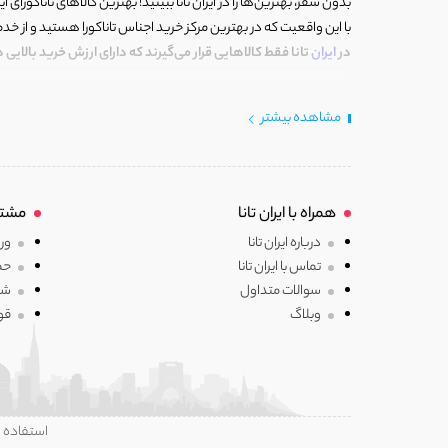
بدون سفر، بهترین‌ها را در ایران تانا ببینید! بهترین کالاهای تاناکورای ایرا
با این واقعیت که در بهترین مرکز خرید اجناس تاناکورا هستید و از خد
در
ایران
تانا فقط کالاهایی قرار می‌گیرند که دارای ارزش خرید بالایی
خوش آمدید، ایران تانا چنین مرکز خریدی است. جایی که با کالای تاناکو
مشاهده بیشتر
تاناکورا است که با دقت و وسواسی بالا انتخاب و دستچین شده‌اند.
ما بر این باوریم که می توان در داخل ایران کالای شیک و اصیل با جنس
ایران تانا(مرکز تاناکورای ایران) مجموعه‌ای از کالاهای متعلق به بهتری
همراه با ایران تانا
مشتر
توضیحات کامل به شما نمایش خواهیم داد و در تصمیم گیری آگاهانه
درباره ایران تانا
ورو
ایران تانا پر از سبک و برندهای منحصربفرد است که در ایران وجود ندارند ی
تماس با ایران تانا
حم
سوالات متداول
شر
ما معتقدیم که با کالاهای منتخب، تضمین اصالت کالا، قیمت فوق العاد
وبلاگ
قو
ایران تانا گنجینه‌ای از کالاهای با کیفیت تاناکورار است که به صورت دس
ما می دانیم که خرید اینترنتی لباس، گاهی اوقات می تواند به دلایلی 
ابتدا تلاش کرده ایم که روند کلی فروشگاه از زمان تهیه کالاها، آماد
احساس اطمینان و راحتی داشته باشید.
استفاده ا