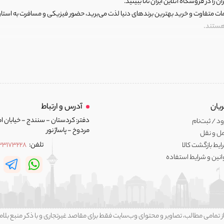
ن را در فروشگاه آنلاین ایران تانا ببینید.
مات متفاوت و خرید بهترین برندهای دنیا لذت می‌برید، حضور فیزیکی و مسافرت به استان ها
 هستند.
رای اصلی و با کیفیت اما با قیمت عالی و مقرون به صرفه روبرو هستید! فروشگاه ما مجموعه‌ا
 فوق العاده و با قیمت عالی داشت. ماموریت ما این است که بهترین اجناس تاناکورای ایران
ن برندهای دنیا از جمله آدیداس، نایک، پوما، ریباک و... است. هر کالایی که در اینجا با شرا
یان
آدرس و ارتباط
 به شما کمک می‌کنیم.
دفتر: کردستان - سنندج - خیابان ام
د / ثبت‌نام
ا حداقل با قیمت های بسیار بالا باید آنها را تهیه کنید!
مردوخ - پاساژ نور
ل و نقل
تلفن:
33173228
ایط بازگشت کالا
ه، تضمین بازگشت، خریدی بی‌نظیر برای شما رقم خواهیم زد، همین امروز با مرور وب سایت
انین و شرایط استفاده
تچین انتخاب شده‌اند.
مانند تفاوت در جنس، رنگ یا اندازه تا حدی مشکل‌زا باشد! به همین دلیل ما یک خط مشی با
ه‌سازی، عکسبرداری، توضیح نویسی، مشاوره، بسته بندی، ارسال و پشتیبانی با در نظر گرفت
ز تمامی مطالب، تصاویر و محتوای وب‌سايت فقط برای مقاصد غیرتجاری و با ذکر منبع بلام