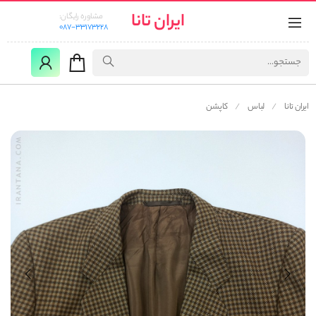
ایران تانا
مشاوره رایگان:
087-33173228
ایران تانا
لباس
کاپشن