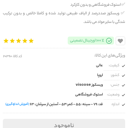
✅️ استوک فروشگاهی و بدون کارکرد
✅️ ویسکوز صددرصد از الیاف طبیعی تولید شده و کاملا خالص و بدون ترکیب
شدگی با سایر مواد می باشد.
100% اورجینال تضمینی
ویژگی‌های این کالا:
کد کالا: 20390
کیفیت:
عالی
کشور:
اروپا
جنس:
ویسکوز viscose
وضعیت:
استوک فروشگاهی
اندازه:
قد: 79 - سینه: 55 - کمر:53 - آستین از سرشان: 63
(آموزش اندازه‌گیری)
ناموجود