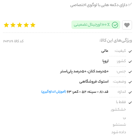
✅️ دارای دکمه هایی با لوگوی اختصاصی
100% اورجینال تضمینی
ویژگی‌های این کالا:
کد کالا: 20389
کیفیت:
عالی
کشور:
اروپا
جنس:
۵۰درصد کتان، ۵۰درصد پلی‌استر
وضعیت:
استوک فروشگاهی
اندازه:
قد: ۸۱ - سینه: ۵۲ - کمر: ۶۳
(آموزش اندازه‌گیری)
فقط با
خشکشوی
ی
شستشو
داده شود