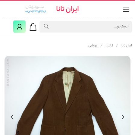
ایران تانا
مشاوره رایگان:
087-33173228
ایران تانا
لباس
ورزشی