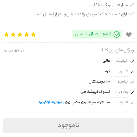
✅️ بسیار خوش رنگ و با کلاس
✅️ دارای 10 سانت چاک کمر برای ارائه نمایشی زیباتر از استایل شما
100% اورجینال تضمینی
ویژگی‌های این کالا:
کد کالا: 20388
کیفیت:
عالی
کشور:
کره
جنس:
100 درصد کتان
وضعیت:
استوک فروشگاهی
اندازه:
قد: ۷۴ - سینه: ۵۸ - کمر: ۵۵
(آموزش اندازه‌گیری)
ناموجود