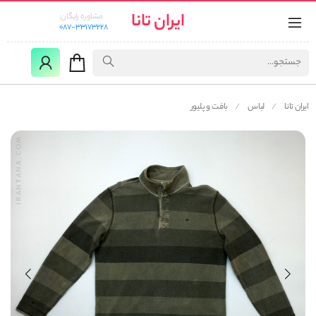
ایران تانا
مشاوره رایگان:
087-33173228
ایران تانا
لباس
بافت و پلیور