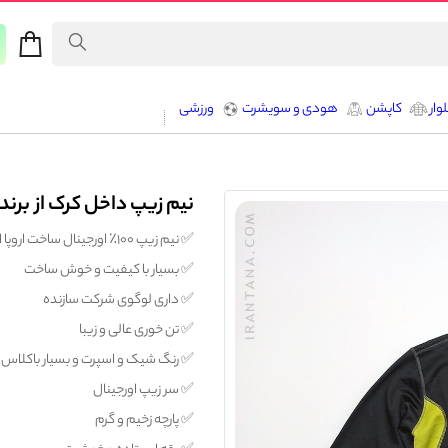
وار
کاپشن
هودی و سویشرت
ورزشی
نیم زیپ داخل کرک از برند کول 
✅️ نیم زیپ ۱۰۰٪ اورجینال ساخت اروپا از برند جهانی KOLPING
✅️ بسیار با کیفیت و خوش ساخت
✅️ داری لوگوی شرکت سازنده
✅️ تن خوری عالی و زیبا
✅️ رنگ شیک و اسپرت و بسیار باکلاس
✅️ سر زیپ اورجینال
✅️ پارچه زخیم و گرم