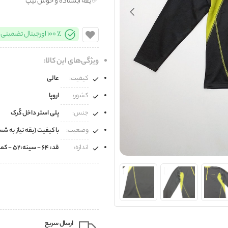
✅️ یقه ایستاده و خوش تیپ
100% اورجینال تضمینی
ویژگی‌های این کالا:
کیفیت:
عالی
کشور:
اروپا
جنس:
پلی استر داخل کُرک
وضعیت:
با کیفیت (یقه نیاز به ش
اندازه:
قد: 64 - سینه:52 - کمر:51
ارسال سریع