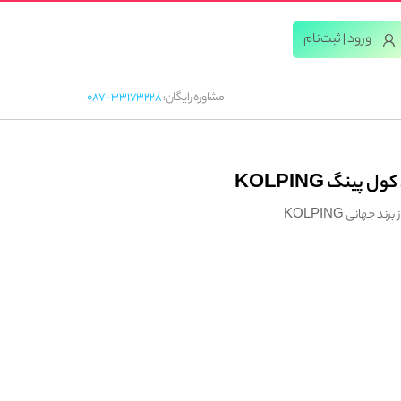
ورود | ثبت‌‌نام
مشاوره رایگان:
087-33173228
پینگ KOLPING