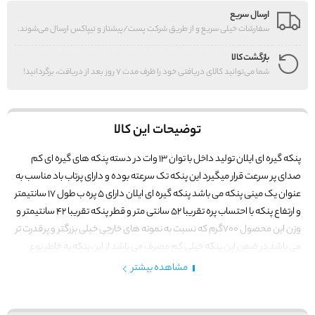
ارسال سریع
سفارشات خیلی سریع و از طریق شرکت پست/پیشتاز و تیپاکس ارسال می‌شوند.
بازگشت کالا
شما می‌توانید کالای دریافتی خود را ظرف مدت 7 روز بعد از دریافت، برگردانید!
توضیحات این کالا
پنکه گیره ای ایلان تولید داخل با توان 13 وات در دسته پنکه های گیره ای کم
صدای پر سرعت قرار میگیرد این پنکه تک سرعته بوده و دارای پرتاب باد مناسب به
عنوان یک مینی پنکه می باشد پنکه گیره ای ایلان دارای 5 پره ب طول 17 سانتیمتر
و ارتفاع پنکه با احتساب پره تقریبا 52 سانتی متر و قطر پنکه تقریبا 42 سانتیمتر و
وزن این محصول 700گرم که نسبت به نمونه های خارجی خیلی بزرگتر و پرقدرت تر
می باشد در ضمن این پنکه خیلی کم مصرف می باشد از این پنکه به خاطر نوع
طراحی و انعطاف پایه میتوان به عنوان پنکه رو میزی و دیواری و سقفی استفاده
مشاهده بیشتر
نمود جنس بدنه این محصول از پلی پروپیلن ساخنه شده است.