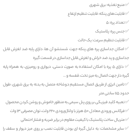
✅️ منبع تغذیه: برق شهری
✅️ قابلیت‌های پنکه: قابلیت تنظیم ارتفاع
✅️ تعداد پره: ۵
✅️ جنس پره: پلاستیک
✅️ قابلیت تنظیم سرعت: یک حالت
✅️ امکان جداسازی پره های پنکه جهت شستشو آن ها، دارای پایه ضد لغزش قابل
جداسازی و پد ضد خراش و لغزش قابل جداسازی در قسمت گیره
✅️ دارای 5 پره با امکان استفاده به صورت دستی، دیواری و رومیزی، به همراه پایه
گیره دار جهت اتصال به میز، تخت، قفسه و ...
✅️ تامین انرژی از طریق اتصال مستقیم دوشاخه متصل به بدنه به برق شهری، طول
حدود 115 سانتی متر
✅️ تعبیه کلید فیزیکی بر روی پنل سیمی به منظور خاموش و روشن کردن محصول
✅️ فرکانس ورودی معادل 50 هرتز با ولتاژ ورودی 220 ولت، توان مصرفی 13 وات
✅️ متریال ساخت پلاستیک با کیفیت مقاوم در برابر ضربه و فشار احتمالی
✅️ سایر مشخصات: به دلیل گیره ای بودن قابلیت نصب بر روی میز دیوار و سقف را