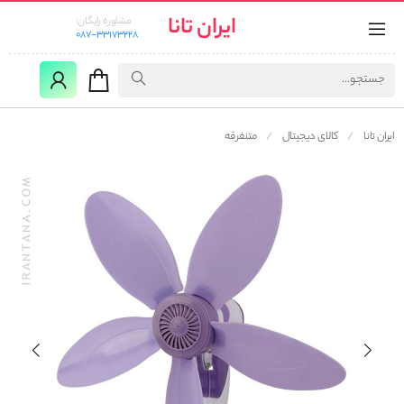
ایران تانا
مشاوره رایگان:
087-33173228
ایران تانا
کالای دیجیتال
متنفرقه