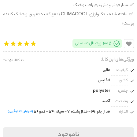
✅️ بسیار خوش پوش، نرم، راحت و خنک
✅️ ساخته شده با تکنولوژی CLIMACOOL (دفع کننده تعریق و خشک کننده
پوست)
100% اورجینال تضمینی
ویژگی‌های این کالا:
کد کالا: 20359
کیفیت:
عالی
کشور:
انگلیس
جنس:
polyster
وضعیت:
آکبند
اندازه:
قد از جلو: 69 - قد از پشت: 71 - سینه: 54 - کمر: 56
(آموزش اندازه‌گیری)
ناموجود