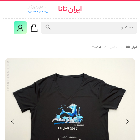
ایران تانا
مشاوره رایگان:
087-33173228
ایران تانا
لباس
تیشرت