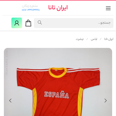
ایران تانا
مشاوره رایگان:
087-33173228
ایران تانا
لباس
تیشرت