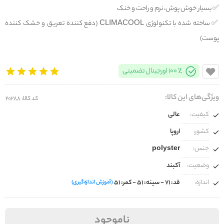
✅️ بسیار خوش پوش، نرم و راحت و خنک
✅️ ساخته شده با تکنولوژی CLIMACOOL (دفع کننده تعریق و خشک کننده
پوست)
100% اورجینال تضمینی
ویژگی‌های این کالا:
کد کالا: 20288
کیفیت:
عالی
کشور:
اروپا
جنس:
polyster
وضعیت:
آکبند
اندازه:
قد: 71 - سینه: 51 - کمر: 51
(آموزش اندازه‌گیری)
ناموجود