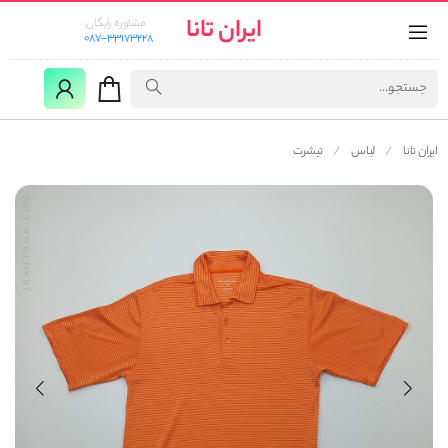
ایران تانا
مشاوره رایگان:
087-33173228
ایران تانا
لباس
تیشرت