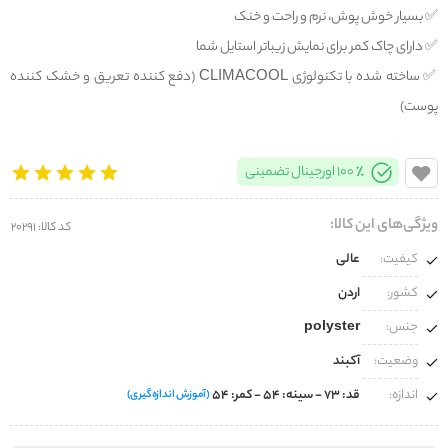
✅️ بسیار خوش پوش، نرم و راحت و خنک
✅️ دارای چاک کمر برای نمایش زیباتر استایل شما
✅️ ساخته شده با تکنولوژی CLIMACOOL (دفع کننده تعریق و خشک کننده
پوست)
100% اورجینال تضمینی
ویژگی‌های این کالا:
کد کالا: 20291
کیفیت:
عالی
کشور:
اردن
جنس:
polyster
وضعیت:
آکبند
اندازه:
قد: 73 - سینه: 54 - کمر: 54
(آموزش اندازه‌گیری)