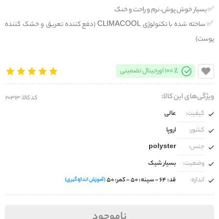
✅️ بسیار خوش پوش، نرم و راحت و خنک
✅️ ساخته شده با تکنولوژی CLIMACOOL (دفع کننده تعریق و خشک کننده
پوست)
100% اورجینال تضمینی
ویژگی‌های این کالا:
کد کالا: 20313
کیفیت:
عالی
کشور:
اروپا
جنس:
polyster
وضعیت:
بسیار شیک
اندازه:
قد: 64 - سینه: 50 - کمر: 50
(آموزش اندازه‌گیری)
ناموجود