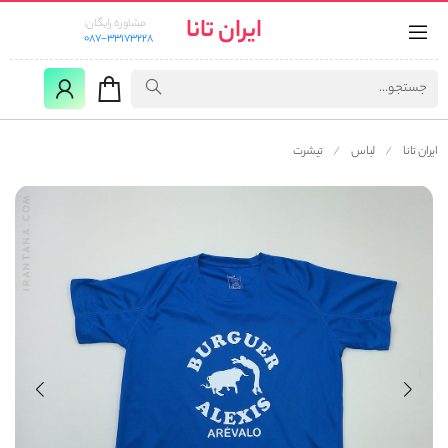
ایران تانا
مشاوره رایگان:
087-33173228
ایران تانا
لباس
تیشرت