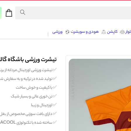
وار
کاپشن
هودی و سویشرت
ورزشی
تیشرت ورزشی باشگاه گالاتا
✅️ تیشرت ورزشی اورجینال مردانه از برند ج
✅️ تولید شده در ترکیه و به سفارش ش
✅️ با کیفیت و خوش ساخت
✅️ تن خوری عالی و بسیار شیک
✅️ اورجینال و زیبا
✅️ دارای بافت سوزنی مخصوص از بغل و 
✅️ ساخته شده با تکنولوژی CLIMACOOL (دفع کننده تعریق و خشک کننده پوست)