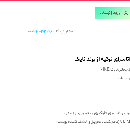
ورود | ثبت‌‌نام
مشاوره رایگان:
087-33173228
سرای ترکیه از برند نایک
هانی نایک NIKE
رکت نایک
زیر بغل برای جلوگیری از تعریق و بوی بدن