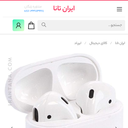
ایران تانا
مشاوره رایگان:
087-33173228
ایران تانا
کالای دیجیتال
ایرپاد