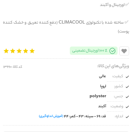
✅️ اورجینال و آکبند
✅️ ساخته شده با تکنولوژی CLIMACOOL (دفع کننده تعریق و خشک کننده
پوست)
100% اورجینال تضمینی
ویژگی‌های این کالا:
کد کالا: 13990
کیفیت:
عالی
کشور:
اروپا
جنس:
polyster
وضعیت:
آکبند
اندازه:
قد: 69 - سینه: 43 - کمر: 44
(آموزش اندازه‌گیری)