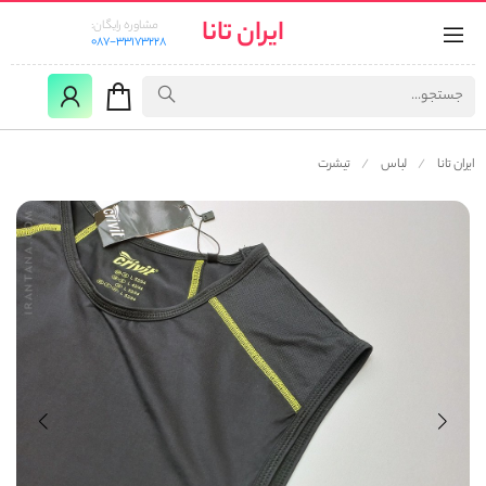
ایران تانا
مشاوره رایگان:
087-33173228
ایران تانا
لباس
تیشرت