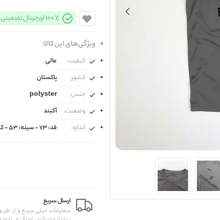
100% اورجینال تضمینی
ویژگی‌های این کالا:
کیفیت:
عالی
کشور:
پاکستان
جنس:
polyster
وضعیت:
آکبند
اندازه:
قد: 73 - سینه: 53 - کمر: 52
ارسال سریع
سفارشات خیلی سریع و از طر
پیشتاز و تیپاکس ارسال می‌شوند