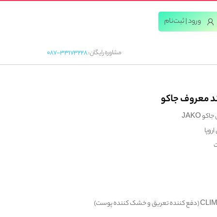
ورود | ثبت‌‌نام
مشاوره رایگان:
087-33173228
ند معروف جاکو
و JAKO
روپا
ت