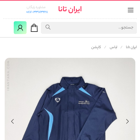
ایران تانا
مشاوره رایگان:
087-33173228
ایران تانا
لباس
کاپشن