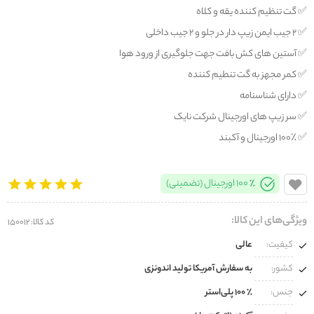
✅️ گت تنظيم کننده یقه و کلاه
✅️ ۲ جیب ایمن زیپ دار در جلو و ۲ جیب داخلی
✅️ آستین های کش بافت جهت جلوگیری از ورود هوا
✅️ کمر مجهز به گت تنطیم کننده
✅️ دارای شناسنامه
✅️ سر زیپ های اورجینال شرکت نایک
✅️ ۱۰۰٪ اورجینال و آکبند
100% اورجینال (تضمینی)
ویژگی‌های این کالا:
کد کالا: 150012
کیفیت:
عالی
کشور:
به سفارش آمریکا تولید اندونزی
جنس:
100% پلی‌استر