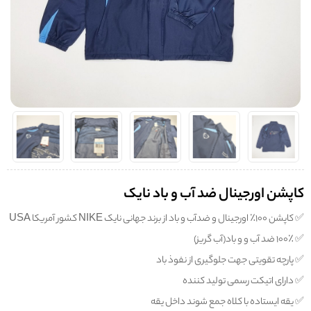
کاپشن اورجینال ضد آب و باد نایک
✅️ کاپشن ۱۰۰٪ اورجینال و ضدآب و باد از برند جهانی نایک NIKE کشور آمریکا USA
✅️ ۱۰۰٪ ضد آب و و باد(آب گریز)
✅️ پارچه تقویتی جهت جلوگیری از نفوذ باد
✅️ دارای اتیکت رسمی تولید کننده
✅️ یقه ایستاده با کلاه جمع شوند داخل یقه