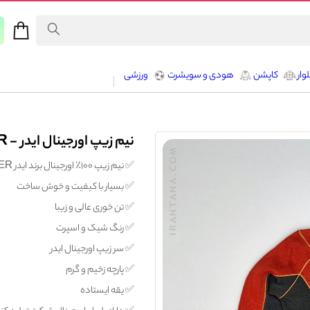
وار
کاپشن
هودی و سویشرت
ورزشی
نیم زیپ اورجینال ایدر - EIDER
✅️ نیم زیپ ۱۰۰٪ اورجینال برند ایدر EIDER کشور فرانسه - تولید شده در کره‌
✅️ بسیار با کیفیت و خوش ساخت
✅️ تن خوری عالی و زیبا
✅️ رنگ شیک و اسپرت
✅️ سر زیپ اورجینال ایدر
✅️ پارچه زخیم و گرم
✅️ یقه ایستاده