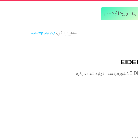
ورود | ثبت‌‌نام
مشاوره رایگان:
087-33173228