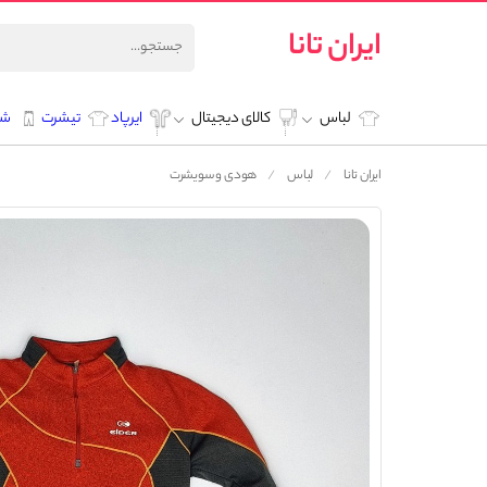
ایران تانا
لباس
کالای دیجیتال
ایرپاد
تیشرت
شل
ایران تانا
لباس
هودی و سویشرت