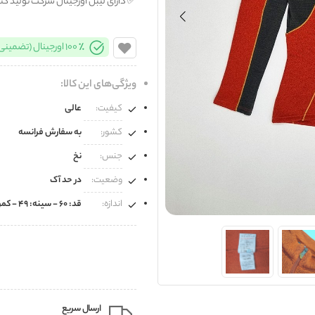
✅️ دارای لیبل اورجینال شرکت تولید کن
100% اورجینال (تضمینی)
ویژگی‌های این کالا:
کیفیت:
عالی
کشور:
به سفارش فرانسه
جنس:
نخ
وضعیت:
در حد آک
اندازه:
قد: ۶۰ - سینه: ۴۹ - کمر: ۴۷ - قد آستین از یقه: ۶۹
ارسال سریع