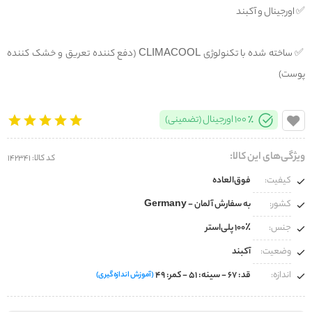
✅️ اورجینال و آکبند
✅️ ساخته شده با تکنولوژی CLIMACOOL (دفع کننده تعریق و خشک کننده
پوست)
100% اورجینال (تضمینی)
ویژگی‌های این کالا:
کد کالا: 142341
کیفیت:
فوق‌العاده
کشور:
به سفارش آلمان - Germany
جنس:
۱۰۰٪ پلی‌استر
وضعیت:
آکبند
اندازه:
قد: ۶۷ - سینه: ۵۱ - کمر: ۴۹
(آموزش اندازه‌گیری)