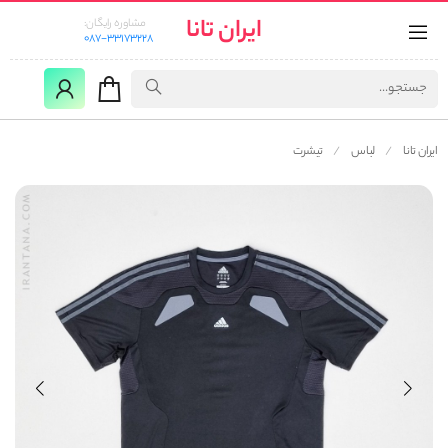
ایران تانا
مشاوره رایگان:
087-33173228
ایران تانا
لباس
تیشرت