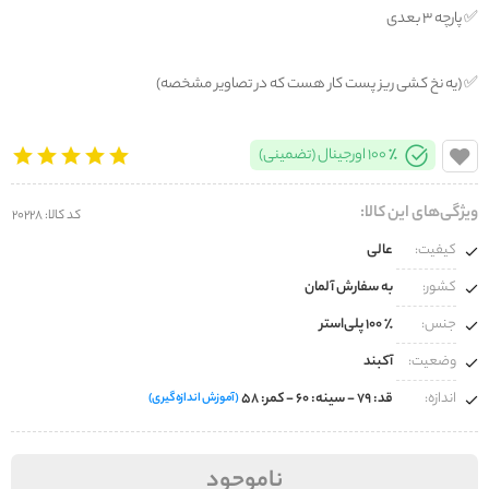
✅️ پارچه ۳ بعدی
✅️ (یه نخ کشی ریز پست کار هست که در تصاویر مشخصه)
100% اورجینال (تضمینی)
ویژگی‌های این کالا:
کد کالا: 20228
کیفیت:
عالی
کشور:
به سفارش آلمان
جنس:
100% پلی‌استر
وضعیت:
آکبند
اندازه:
قد: ۷۹ - سینه: ۶۰ - کمر: ۵۸
(آموزش اندازه‌گیری)
ناموجود