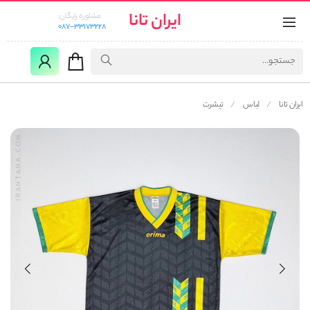
ایران تانا
مشاوره رایگان:
087-33173228
ایران تانا
لباس
تیشرت