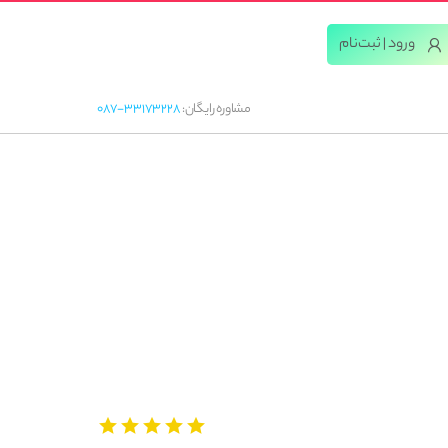
ورود | ثبت‌‌نام
مشاوره رایگان:
087-33173228