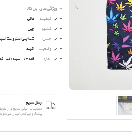
ویژگی‌های این کالا:
کیفیت:
عالی
کشور:
چین
جنس:
۹۵٪ پلی‌استر و ۵٪ اسپندکس
وضعیت:
آکبند
اندازه:
قد: ۷۳ - سینه: ۵۶ - کمر: ۵۴
ارسال سریع
سفارشات خیلی سریع و از طر
پیشتاز و تیپاکس ارسال می‌شوند