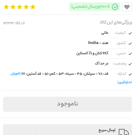
100% اورجینال (تضمینی)
ویژگی‌های این کالا:
کد کالا: 142323
کیفیت:
عالی
کشور:
هند - India
جنس:
۹۹٪ کتان و ۱٪ الستاین
وضعیت:
در حد آک
اندازه:
قد: ۷۸ - سرشان: ۴۵ - سینه: ۵۳ - کمر: ۵۱ - قد آستین: ۶۶
(آموزش
اندازه‌گیری)
ناموجود
ارسال سریع