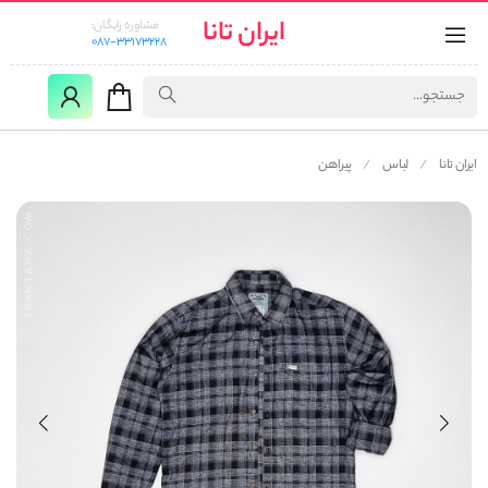
ایران تانا
مشاوره رایگان:
087-33173228
ایران تانا
لباس
پیراهن