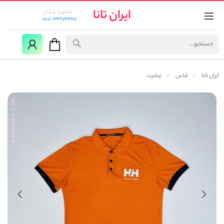
ایران تانا
مشاوره رایگان:
087-33173228
ایران تانا
لباس
تیشرت