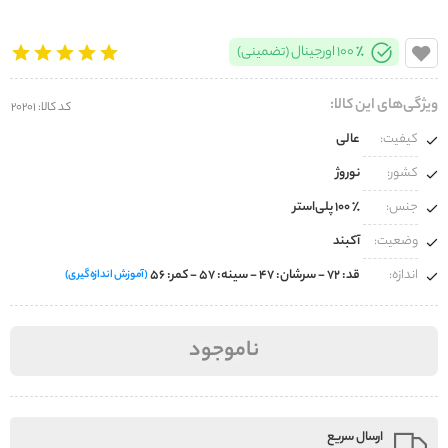
100% اورجینال (تضمینی)
ویژگی‌های این کالا:
کد کالا: 20201
کیفیت:
عالی
کشور:
نوروژ
جنس:
100% پلی‌استر
وضعیت:
آکبند
اندازه:
قد: ۷۲ - سرشان: ۴۷ - سینه: ۵۷ - کمر: ۵۶
(آموزش اندازه‌گیری)
ناموجود
ارسال سریع