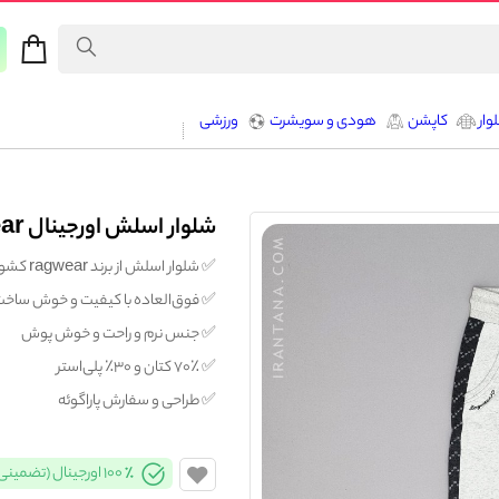
وار
کاپشن
هودی و سویشرت
ورزشی
شلوار اسلش اورجینال ragwear
✅️ شلوار اسلش از برند ragwear کشور پاراگوئه
✅️ فوق‌العاده با کیفیت و خوش ساخ
✅️ جنس نرم و راحت و خوش پوش
✅️ ۷۰٪ کتان و ۳۰٪ پلی‌استر
✅️ طراحی و سفارش پاراگوئه
100% اورجینال (تضمینی)