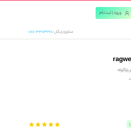
ورود | ثبت‌‌نام
مشاوره رایگان:
087-33173228
ت