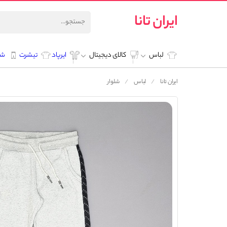
ایران تانا
لباس
کالای دیجیتال
ایرپاد
تیشرت
شل
ایران تانا
لباس
شلوار