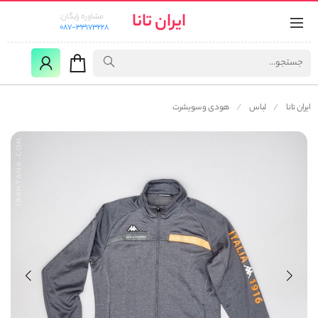
ایران تانا
مشاوره رایگان:
087-33173228
ایران تانا
لباس
هودی و سویشرت