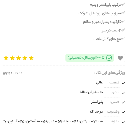
✅️ ترکیب پلی‌استر و پنبه
✅️ سر زیپ های اورجینال شرکت
✅️ کارکرده بسیار تمیز و سالم
✅️ ۲ جیب در جلو
✅️ مچ های کش بافت
100% اورجینال (تضمینی)
ویژگی‌های این کالا:
کد کالا: 142269
کیفیت:
عالی
کشور:
به سفارش ایتالیا
جنس:
پلی‌استر
وضعیت:
در حد آک
اندازه:
قد: ۷۲ - سرشان: ۴۹ - سینه: ۵۹ - کمر: ۵۸ - قد آستین: ۲۵ - آستین: ۱۷