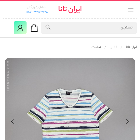
ایران تانا
مشاوره رایگان:
087-33173228
ایران تانا
لباس
تیشرت