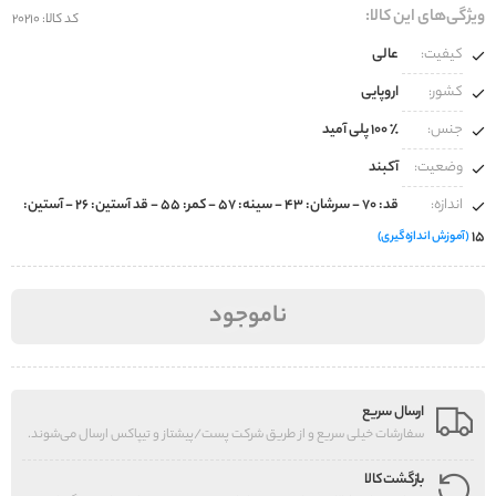
ویژگی‌های این کالا:
کد کالا: 20210
کیفیت:
عالی
کشور:
اروپایی
جنس:
100% پلی‌ آمید
وضعیت:
آکبند
اندازه:
قد: ۷۰ - سرشان: ۴۳ - سینه: ۵۷ - کمر: ۵۵ - قد آستین: ۲۶ - آستین:
۱۵
(آموزش اندازه‌گیری)
ناموجود
ارسال سریع
سفارشات خیلی سریع و از طریق شرکت پست/پیشتاز و تیپاکس ارسال می‌شوند.
بازگشت کالا